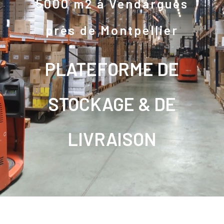
5000 m2 à Vendargues
près de Montpellier
PLATEFORME DE
STOCKAGE & DE
LIVRAISON